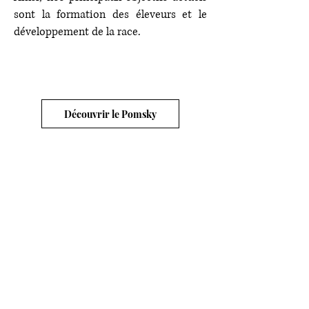
sont la formation des éleveurs et le
développement de la race.
Découvrir le Pomsky
Contacter le club
clubofficielpomskyfrance@gmail.com
Tél :
06 88 10 99 04
Vous pouvez également nous contacter via les
réseaux sociaux ci-dessous